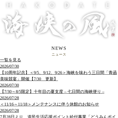
NEWS
ニュース
一覧を見る
2026/07/30
【10周年記念】＜9/5、9/12、9/26＞海峡を味わう三日間「青函
美味競宴」開催【7/30 更新】
2026/07/30
【7/30～8/5限定】十年目の夏支度 – 七日間の海峡便り –
2026/07/28
＜11/16～11/18＞メンテナンスに伴う休館のお知らせ
2026/07/28
7月28日より、道民生活応援ポイント給付事業「どうみんポイ