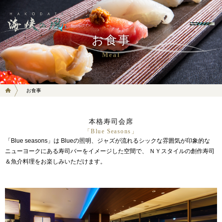
お食事
Meal
お食事
本格寿司会席
「Blue Seasons」
「Blue seasons」は Blueの照明、ジャズが流れるシックな雰囲気が印象的な
ニューヨークにある寿司バーをイメージした空間で、
ＮＹスタイルの創作寿司
＆魚介料理をお楽しみいただけます。