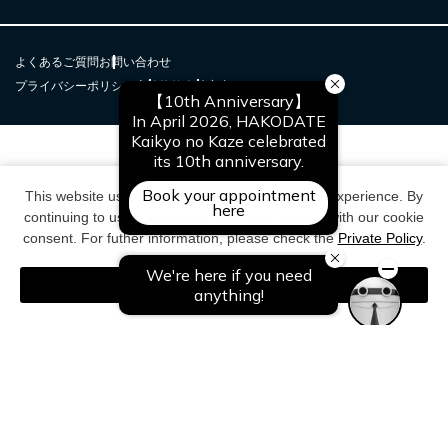
よくあるご質問
お問い合わせ
プライバシーポリシー
宿泊約款
会社案内PDF
This website uses cookies to improve your user experience. By
continuing to use this website, you have agreed with our cookie
consent. For futher information, please check the
Private Policy
.
Agree
© NOGUCHI KANKO CO,Ltd.