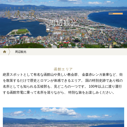
周辺観光
Tourism Around
周辺観光
函館エリア
絶景スポットとして有名な函館山や美しい教会群、
金森赤レンガ倉庫など、街
を散策するだけで歴史とロマンが体感できるエリア。
国の特別史跡であり桜の
名所としても知られる五稜郭も、見どころの一つです。
100年以上に渡り運行
する函館市電に乗って名所を巡りながら、
特別な旅をお楽しみください。