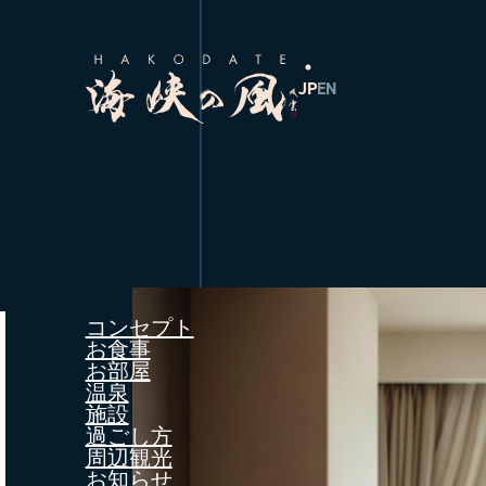
JP
EN
コンセプト
お食事
お部屋
温泉
施設
過ごし方
周辺観光
お知らせ