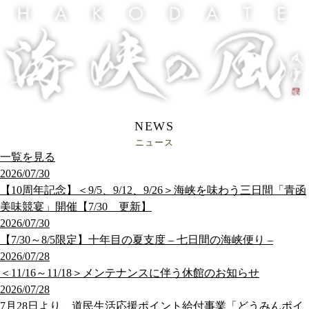
NEWS
ニュース
一覧を見る
2026/07/30
【10周年記念】＜9/5、9/12、9/26＞海峡を味わう三日間「青函
美味競宴」開催【7/30 更新】
2026/07/30
【7/30～8/5限定】十年目の夏支度 – 七日間の海峡便り –
2026/07/28
＜11/16～11/18＞メンテナンスに伴う休館のお知らせ
2026/07/28
7月28日より、道民生活応援ポイント給付事業「どうみんポイ