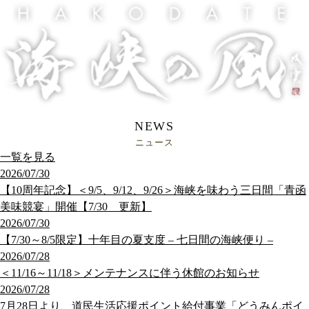
NEWS
ニュース
一覧を見る
2026/07/30
【10周年記念】＜9/5、9/12、9/26＞海峡を味わう三日間「青函
美味競宴」開催【7/30 更新】
2026/07/30
【7/30～8/5限定】十年目の夏支度 – 七日間の海峡便り –
2026/07/28
＜11/16～11/18＞メンテナンスに伴う休館のお知らせ
2026/07/28
7月28日より、道民生活応援ポイント給付事業「どうみんポイ