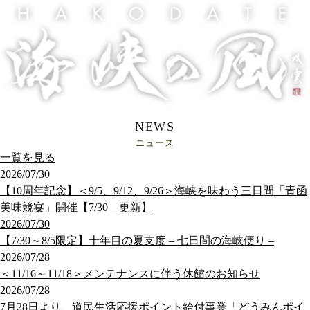
NEWS
ニュース
一覧を見る
2026/07/30
【10周年記念】＜9/5、9/12、9/26＞海峡を味わう三日間「青函
美味競宴」開催【7/30 更新】
2026/07/30
【7/30～8/5限定】十年目の夏支度 – 七日間の海峡便り –
2026/07/28
＜11/16～11/18＞メンテナンスに伴う休館のお知らせ
2026/07/28
7月28日より、道民生活応援ポイント給付事業「どうみんポイ