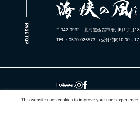
PAGE TOP
〒042-0932 北海道函館市湯川町1丁目18
TEL：0570-026573 （受付時間10:00～17
Follow us
This website uses cookies to improve your user experience. 