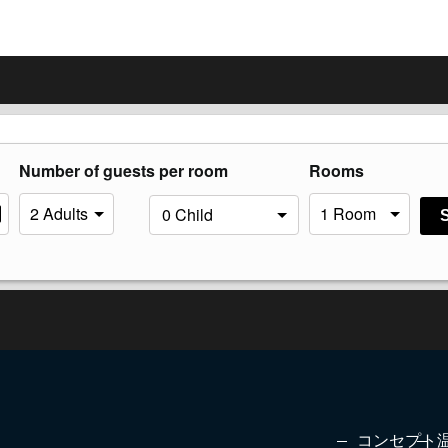
Number of guests per room
Rooms
コンセプト