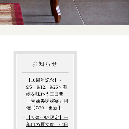
お知らせ
【10周年記念】＜
9/5、9/12、9/26＞海
峡を味わう三日間
「青函美味競宴」開
催【7/30 更新】
【7/30～8/5限定】十
年目の夏支度 – 七日