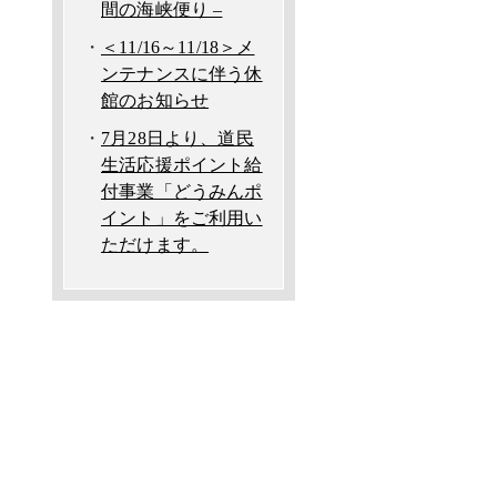
間の海峡便り –
＜11/16～11/18＞メ
ンテナンスに伴う休
館のお知らせ
7月28日より、道民
生活応援ポイント給
付事業「どうみんポ
イント」をご利用い
ただけます。