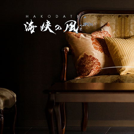
JP
EN